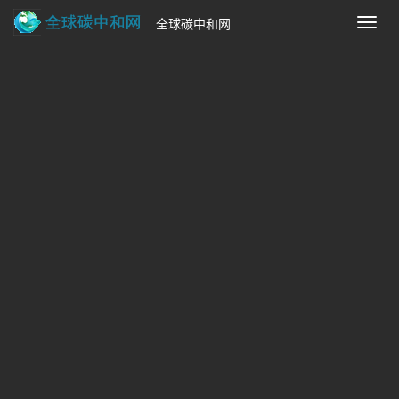
全球碳中和网
切
换
导
航
碳汇量 最新动态
全国首笔酿酒葡萄园碳汇交易在宁
碳交易 快讯
夏完成
全国首笔酿酒葡萄园碳汇交易在宁夏完成:12月23日，中国
首个采取市场化模式开发的酿酒葡萄园种植碳普惠项目完
成线下交易，这标志着宁夏贺兰山东麓葡萄酒产区不仅验
证了酿酒葡萄园碳汇资源具备“可监测、可核算、可交易”
2025-12-26
四川：力争到2030年全省森林年碳
碳金融 快讯
汇量达到1亿吨二氧化碳当量