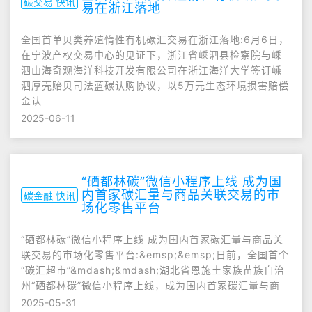
碳交易 快讯
易在浙江落地
全国首单贝类养殖惰性有机碳汇交易在浙江落地:6月6日，
在宁波产权交易中心的见证下，浙江省嵊泗县检察院与嵊
泗山海奇观海洋科技开发有限公司在浙江海洋大学签订嵊
泗厚壳贻贝司法蓝碳认购协议，以5万元生态环境损害赔偿
金认
2025-06-11
“硒都林碳”微信小程序上线 成为国
内首家碳汇量与商品关联交易的市
碳金融 快讯
场化零售平台
“硒都林碳”微信小程序上线 成为国内首家碳汇量与商品关
联交易的市场化零售平台:&emsp;&emsp;日前，全国首个
“碳汇超市”&mdash;&mdash;湖北省恩施土家族苗族自治
州“硒都林碳”微信小程序上线，成为国内首家碳汇量与商
2025-05-31