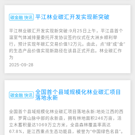
平江林业碳汇开发实现新突破
碳金融 快讯
平江林业碳汇开发实现新突破:9月25日上午，平江县首个
温室气体减排量委托开发协议签约仪式在大洲乡顺利举
行，预计实现年碳汇交易价值12万元。由此，点“绿”成“金”
的生态产品价值实现新路径在该县正式开启。林业碳汇作
为
2025-09-28
全国首个县域规模化林业碳汇项目
碳金融 快讯
落地永新
全国首个县域规模化林业碳汇项目落地永新:地处江西的西
部、罗霄山脉中部的永新县，拥有林地面积246万亩，活
立木蓄积量达1069万立方米，全县森林覆盖率高达
67.8%，是江西重点生态功能县，被誉为“中国绿色名县”。