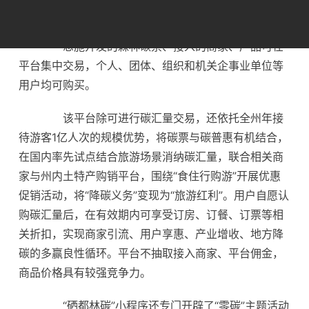
首家碳汇量与商品关联交易的市场化零售平台。
恩施开发的森林碳票、接入的商家、产品可在
平台集中交易，个人、团体、组织和机关企事业单位等
用户均可购买。
该平台除可进行碳汇量交易，还依托全州年接
待游客1亿人次的规模优势，将碳票与碳普惠有机结合，
在国内率先试点结合旅游场景消纳碳汇量，联合相关商
家与州内土特产购销平台，围绕“食住行购游”开展优惠
促销活动，将“降碳义务”变现为“旅游红利”。用户自愿认
购碳汇量后，在有效期内可享受订房、订餐、订票等相
关折扣，实现商家引流、用户享惠、产业增收、地方降
碳的多赢良性循环。平台不抽取接入商家、平台佣金，
商品价格具有较强竞争力。
“硒都林碳”小程序还专门开辟了“零碳”主题活动