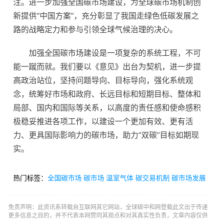
注。进一步加强全国碳市场建设，为全球碳市场机制创
新提供“中国方案”，充分彰显了我国走绿色低碳发展之
路的战略定力和参与引领全球气候治理的决心。
加强全国碳市场建设是一项复杂的系统工程，不可
能一蹴而就。我们要以《意见》出台为契机，进一步提
高政治站位，坚持问题导向、目标导向，强化系统观
念，统筹好市场和政府、长远目标和短期目标、整体和
局部、国内和国际等关系，以高度的责任感和使命感积
极稳妥推进各项工作，以建设一个更加有效、更有活
力、更具国际影响力的碳市场，助力“双碳”目标如期现
实。
热门标签：
全国碳市场
碳市场
温室气体
碳交易机制
碳市场发展
免责声明：此资讯系转载自互联网其它网站，全球碳中和网登载此文出于传递
更多信息之目的，并不代表本网赞同其观点和对其真实性负责，文章内容仅供