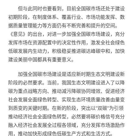
但与此同时也要看到，目前全国碳市场还处于建设
初期阶段，在制度体系、覆盖行业、市场功能发挥、数
据质量管理能力等方面仍有不断完善和提升的空间。
《意见》的出台，对进一步加强全国碳市场建设，充分
发挥市场在资源配置中的决定性作用，激发全社会绿色
低碳发展内生动力，积极稳妥推进碳达峰碳中和，加快
建设美丽中国都具有重要意义。
加强全国碳市场建设是适应新时期生态文明建设新
阶段的必然要求。当前，我国生态文明建设进入了以降
碳为重点战略方向、推动减污降碳协同增效、促进经济
社会发展全面绿色转型、实现生态环境质量改善由量变
到质变的关键时期。在新的阶段，突出以“双碳”为引领
推动经济社会全面绿色转型，必然要将碳价格信号充分
融入经济社会发展全过程各领域，充分发挥市场激励作
用，推动加快形成绿色低碳生产方式和生活方式。