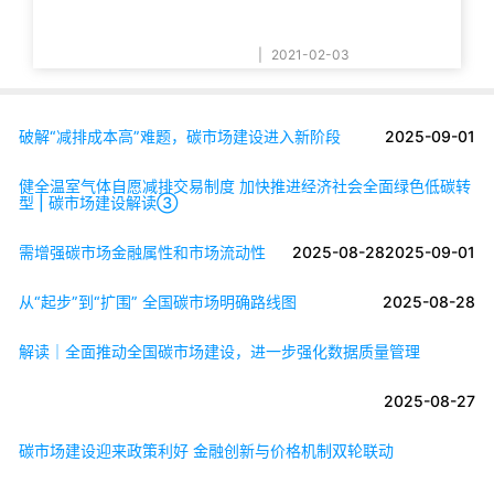
|
2021-02-03
破解“减排成本高”难题，碳市场建设进入新阶段
2025-09-01
健全温室气体自愿减排交易制度 加快推进经济社会全面绿色低碳转
型 | 碳市场建设解读③
需增强碳市场金融属性和市场流动性
2025-08-28
2025-09-01
从“起步”到“扩围” 全国碳市场明确路线图
2025-08-28
解读｜全面推动全国碳市场建设，进一步强化数据质量管理
2025-08-27
碳市场建设迎来政策利好 金融创新与价格机制双轮联动