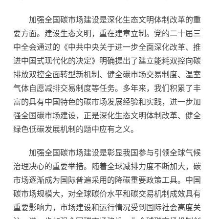
加强全国碳市场建设是深化生态文明体制改革的重
要方面。建设生态文明，重在建章立制。党的二十届三
中全会通过的《中共中央关于进一步全面深化改革、推
进中国式现代化的决定》明确提出了建立能耗双控向碳
排放双控全面转型新机制、健全碳市场交易制度、温室
气体自愿减排交易制度等任务。多年来，我们积累了丰
富的具有中国特色的碳市场发展经验和实践，进一步加
强全国碳市场建设，正是深化生态文明体制改革、健全
绿色低碳发展机制的题中应有之义。
加强全国碳市场建设是彰显我国参与引领全球气候
治理决心的重要举措。随着全球减排力度不断加大，碳
市场逐渐成为国际普遍采用的降碳重要政策工具。中国
碳市场规模大，对全球碳价水平和碳交易机制成效具有
重要影响力，市场建设和运行情况受到国际社会高度关