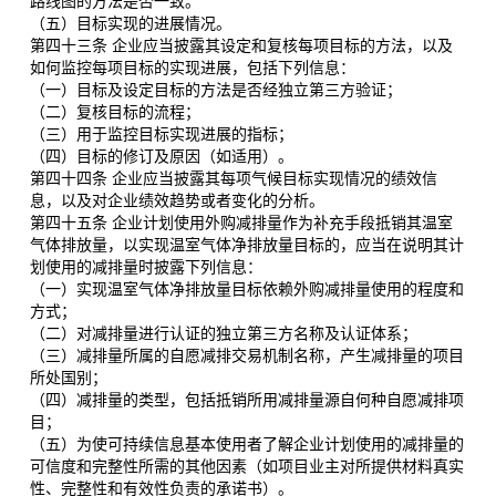
路线图的方法是否一致。
（五）目标实现的进展情况。
第四十三条 企业应当披露其设定和复核每项目标的方法，以及
如何监控每项目标的实现进展，包括下列信息：
（一）目标及设定目标的方法是否经独立第三方验证；
（二）复核目标的流程；
（三）用于监控目标实现进展的指标；
（四）目标的修订及原因（如适用）。
第四十四条 企业应当披露其每项气候目标实现情况的绩效信
息，以及对企业绩效趋势或者变化的分析。
第四十五条 企业计划使用外购减排量作为补充手段抵销其温室
气体排放量，以实现温室气体净排放量目标的，应当在说明其计
划使用的减排量时披露下列信息：
（一）实现温室气体净排放量目标依赖外购减排量使用的程度和
方式；
（二）对减排量进行认证的独立第三方名称及认证体系；
（三）减排量所属的自愿减排交易机制名称，产生减排量的项目
所处国别；
（四）减排量的类型，包括抵销所用减排量源自何种自愿减排项
目；
（五）为使可持续信息基本使用者了解企业计划使用的减排量的
可信度和完整性所需的其他因素（如项目业主对所提供材料真实
性、完整性和有效性负责的承诺书）。