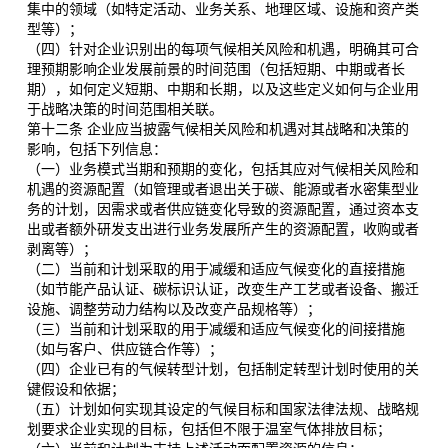
集中的领域（如特定活动、业务关系、地理区域、设施和资产类
型等）；
（四）针对企业识别出的每项气候相关风险和机遇，明确其可合
理预期影响企业发展前景的时间范围（包括短期、中期或者长
期），如何定义短期、中期和长期，以及这些定义如何与企业用
于战略决策的时间范围相关联。
第十二条 企业应当披露气候相关风险和机遇对其战略和决策的
影响，包括下列信息：
（一）业务模式当期和预期的变化，包括其应对气候相关风险和
机遇的资源配置（如管理或者退出关于碳、能源或者水密集型业
务的计划，因需求或者供应链变化导致的资源配置，通过资本支
出或者额外研发支出进行业务发展所产生的资源配置，收购或者
剥离等）；
（二）当前和计划采取的用于减缓和适应气候变化的直接措施
（如节能产品认证、碳标识认证，改变生产工艺或者设备、搬迁
设施、调整劳动力结构以及改变产品规格等）；
（三）当前和计划采取的用于减缓和适应气候变化的间接措施
（如与客户、供应链合作等）；
（四）企业已有的气候转型计划，包括制定转型计划时使用的关
键假设和依据；
（五）计划如何实现其设定的气候目标和国家法律法规、战略规
划要求企业实现的目标，包括但不限于温室气体排放目标；