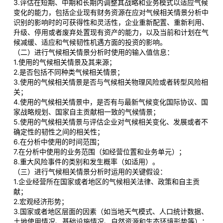
3.评估在短期、中期和长期内调整其战略和业务模式以适应气候
变化的能力，包括企业现有财务资源在应对气候相关情景分析中
识别的影响时的可获得性和灵活性，企业重新配置、重新利用、
升级、停用或者废弃处置现有资产的能力，以及当前和计划在气
候减缓、适应和气候韧性机遇方面的投资的影响。
（二）进行气候相关情景分析时使用的输入值信息：
1.使用的气候相关情景及其来源；
2.是否包括不同种类气候相关情景；
3.使用的气候相关情景是否与气候相关物理风险或者转型风险相
关；
4.使用的气候相关情景中，是否有与最新气候变化国际协议、国
家战略规划、国家自主贡献相一致的气候情景；
5.使用的气候相关情景与评估企业对气候相关变化、发展或者不
确定性的韧性之间的相关性；
6.在分析中使用的时间范围；
7.在分析中使用的业务范围（如经营位置和业务单元）；
8.重大风险事件的类别和发生概率（如适用）。
（三）进行气候相关情景分析时运用的关键假设：
1.企业经营所在国家或者地区的气候相关法律、政策和自主贡
献；
2.宏观经济形势；
3.国家或者地区层面的因素（如当地天气模式、人口统计数据、
土地使用情况、基础设施情况、自然资源和生态环境形势等）；