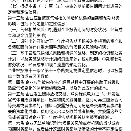
（六）当前和计划为支持上述活动而配置资源的信息；
（七）根据本条（一）至（五）披露的以前报告期间计划进展的
定量和定性信息。
第十三条 企业应当披露气候相关风险和机遇的当期和预期财务
影响，包括下列定量和定性信息：
（一）气候相关风险和机遇对企业报告期间的财务状况、经营成
果和现金流量的影响；
（二）识别出的可能对下一年度报告期间相关财务报表的资产和
负债账面价值存在重大调整风险的气候相关风险和机遇；
（三）基于管理气候相关风险和机遇的战略、制定的投资和处置
计划，以及实施战略所计划的资金来源，说明短期、中期和长期
财务状况、经营成果和现金流量的预期变化。
企业根据第十一条至第十三条的规定提供定量信息时，可以披露
单个数值或者区间数值。
第十四条 企业应当披露在生产经营过程中开展的有助于减缓和
适应气候变化的创新措施和效果，以及为此支付的成本。
第十五条 企业发生碳排放权交易、购买绿色电力证书、开发温
室气体自愿减排项目、出售和购买减排量、签订可再生能源合同
等交易或者事项的，则应当披露报告期间与这些交易或者事项相
关的资本化成本、费用化支出以及收益或者损失，并披露这些交
易或者事项对企业下一年度报告期间相关财务报表的影响。
第十六条 企业无法单独识别气候相关风险或者机遇的当期或者
预期财务影响，或者估计这些财务影响所涉及的计量不确定性很