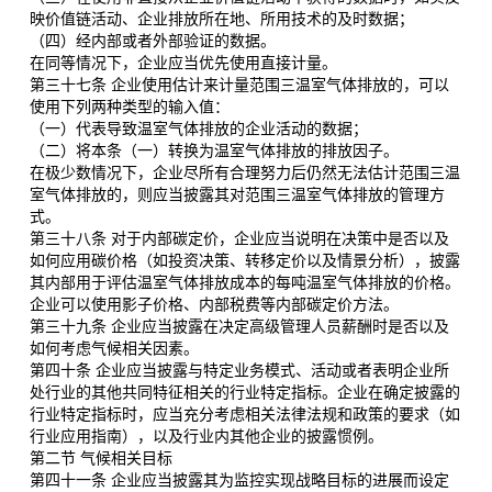
映价值链活动、企业排放所在地、所用技术的及时数据；
（四）经内部或者外部验证的数据。
在同等情况下，企业应当优先使用直接计量。
第三十七条 企业使用估计来计量范围三温室气体排放的，可以
使用下列两种类型的输入值：
（一）代表导致温室气体排放的企业活动的数据；
（二）将本条（一）转换为温室气体排放的排放因子。
在极少数情况下，企业尽所有合理努力后仍然无法估计范围三温
室气体排放的，则应当披露其对范围三温室气体排放的管理方
式。
第三十八条 对于内部碳定价，企业应当说明在决策中是否以及
如何应用碳价格（如投资决策、转移定价以及情景分析），披露
其内部用于评估温室气体排放成本的每吨温室气体排放的价格。
企业可以使用影子价格、内部税费等内部碳定价方法。
第三十九条 企业应当披露在决定高级管理人员薪酬时是否以及
如何考虑气候相关因素。
第四十条 企业应当披露与特定业务模式、活动或者表明企业所
处行业的其他共同特征相关的行业特定指标。企业在确定披露的
行业特定指标时，应当充分考虑相关法律法规和政策的要求（如
行业应用指南），以及行业内其他企业的披露惯例。
第二节 气候相关目标
第四十一条 企业应当披露其为监控实现战略目标的进展而设定