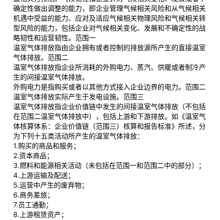
确定性做出调整的能力，即企业管理气候相关风险和从气候相关
机遇中受益的能力、应对及适应气候相关物理风险和气候相关转
型风险的能力，包括企业对气候相关变化、发展和不确定性的战
略韧性和运营韧性。范围一
温室气体排放指由企业拥有或者控制的排放源所产生的直接温室
气体排放。范围二
温室气体排放指企业所消耗的外购电力、蒸汽、供暖或者制冷产
生的间接温室气体排放。
外购电力是指购买或者以其他方式接入企业边界的电力。范围二
温室气体排放实际产生于发电设施。范围三
温室气体排放指企业价值链中发生的间接温室气体排放（不包括
在范围二温室气体排放中），包括上游和下游排放。如《温室气
体核算体系：企业价值链（范围三）核算和报告标准》所述，分
为下列十五类活动所产生的温室气体排放：
1.购买的商品和服务；
2.资本商品；
3.燃料和能源相关活动（未包括在范围一和范围二中的部分）；
4.上游运输及配送；
5.运营中产生的废弃物；
6.商务差旅；
7.员工通勤；
8.上游租赁资产；