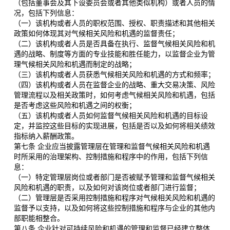
（包括董事会及其下设委员会或者其他类似机构）或者人员的情
况，包括下列信息：
（一）该机构或者人员的职权范围、授权、职责描述和其他相关
政策如何体现其对气候相关风险和机遇的监督责任；
（二）该机构或者人员是否具备在执行、监督气候相关风险和机
遇的战略、制度等方面的专业技能和胜任能力，以监督企业为管
理气候相关风险和机遇而制定的战略；
（三）该机构或者人员获悉气候相关风险和机遇的方式和频率；
（四）该机构或者人员在监督企业的战略、重大交易决策、风险
管理流程以及相关政策时，如何考虑气候相关风险和机遇，包括
是否考虑这些风险和机遇之间的权衡；
（五）该机构或者人员如何监督气候相关风险和机遇的目标设
定，并监控这些目标的实现进展，包括是否以及如何将相关绩效
指标纳入薪酬政策。
第七条 企业应当披露管理层在管理和监督气候相关风险和机遇
时所采用的治理架构、控制措施和程序中的作用，包括下列信
息：
（一）特定管理层岗位或者部门是否被赋予管理和监督气候相关
风险和机遇的职责，以及如何对该岗位或者部门进行监督；
（二）管理层是否采用控制措施和程序对气候相关风险和机遇的
监督予以支持，以及如何将这些控制措施和程序与企业的其他内
部职能相整合。
第八条 企业针对可持续风险和机遇的管理和监督已经建立整体