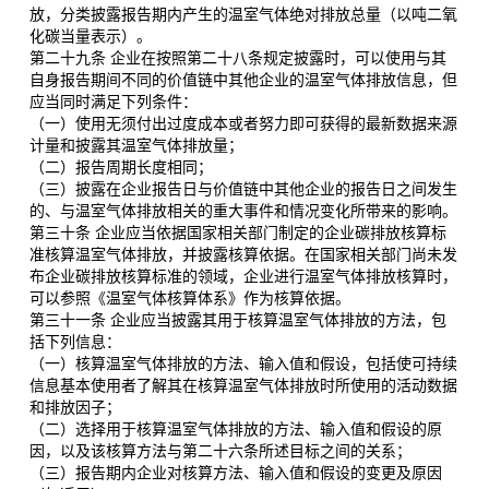
放，分类披露报告期内产生的温室气体绝对排放总量（以吨二氧
化碳当量表示）。
第二十九条 企业在按照第二十八条规定披露时，可以使用与其
自身报告期间不同的价值链中其他企业的温室气体排放信息，但
应当同时满足下列条件：
（一）使用无须付出过度成本或者努力即可获得的最新数据来源
计量和披露其温室气体排放量；
（二）报告周期长度相同；
（三）披露在企业报告日与价值链中其他企业的报告日之间发生
的、与温室气体排放相关的重大事件和情况变化所带来的影响。
第三十条 企业应当依据国家相关部门制定的企业碳排放核算标
准核算温室气体排放，并披露核算依据。在国家相关部门尚未发
布企业碳排放核算标准的领域，企业进行温室气体排放核算时，
可以参照《温室气体核算体系》作为核算依据。
第三十一条 企业应当披露其用于核算温室气体排放的方法，包
括下列信息：
（一）核算温室气体排放的方法、输入值和假设，包括使可持续
信息基本使用者了解其在核算温室气体排放时所使用的活动数据
和排放因子；
（二）选择用于核算温室气体排放的方法、输入值和假设的原
因，以及该核算方法与第二十六条所述目标之间的关系；
（三）报告期内企业对核算方法、输入值和假设的变更及原因