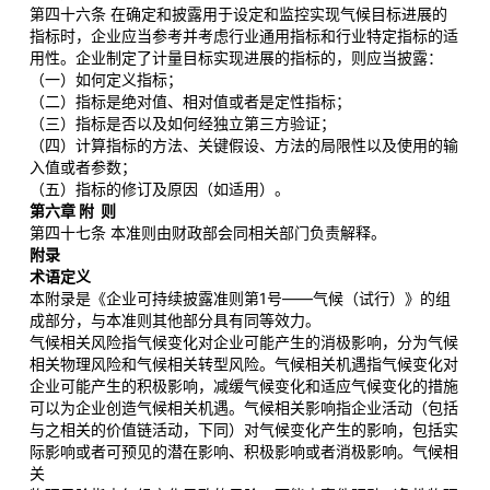
第四十六条 在确定和披露用于设定和监控实现气候目标进展的
指标时，企业应当参考并考虑行业通用指标和行业特定指标的适
用性。企业制定了计量目标实现进展的指标的，则应当披露：
（一）如何定义指标；
（二）指标是绝对值、相对值或者是定性指标；
（三）指标是否以及如何经独立第三方验证；
（四）计算指标的方法、关键假设、方法的局限性以及使用的输
入值或者参数；
（五）指标的修订及原因（如适用）。
第六章 附 则
第四十七条 本准则由财政部会同相关部门负责解释。
附录
术语定义
本附录是《企业可持续披露准则第1号——气候（试行）》的组
成部分，与本准则其他部分具有同等效力。
气候相关风险指气候变化对企业可能产生的消极影响，分为气候
相关物理风险和气候相关转型风险。气候相关机遇指气候变化对
企业可能产生的积极影响，减缓气候变化和适应气候变化的措施
可以为企业创造气候相关机遇。气候相关影响指企业活动（包括
与之相关的价值链活动，下同）对气候变化产生的影响，包括实
际影响或者可预见的潜在影响、积极影响或者消极影响。气候相
关