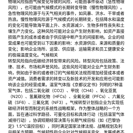
物理风险指由气候变化导致的风险，可能由事件驱动（急性物理
风险），也可能由气候模式的长期转变导致（慢性物理风险）。
急性物理风险源于与天气相关的事件，如风暴、洪水、干旱或者
热浪。慢性物理风险源于气候模式的长期转变，包括降水和温度
的变化可能导致海平面上升、水资源减少、生物多样性丧失和土
壤生产力变化。这种风险可能对企业产生财务影响，如资产直接
损毁产生的成本或者由于供应链中断产生的间接影响。企业的经
营成果也可能受到以下因素的影响：水资源供应、来源和质量的
变化；影响企业场所、运营、供应链、运输需求和员工健康安全
的极端温度变化。气候相关
转型风险指向低碳经济转型带来的风险。转型风险包括政策、法
律、技术、市场和声誉风险。这些风险可能对企业产生财务影
响，例如由于新的或者修订的气候相关法规而增加经营成本或者
资产减值。消费者需求的转变以及新技术的开发和应用也可能影
响该企业的经营成果。温室气体指《京都议定书》列明的7种温
室气体，包括二氧化碳（CO2）、甲烷（CH4）、氧化亚氮
（N2O）、氢氟碳化物（HFCs）、全氟化碳（PFCs）、六氟化
硫（SF6）、三氟化氮（NF3）。气候转型计划指企业为实现低
碳经济转型而制定的系统性战略框架，作为整体战略的一个方
面，旨在通过科学路径、可量化目标和具体行动（包括温室气体
减排行动），协调短期经营决策与长期气候目标（如《巴黎协
定》1.5°C温控目标），同时满足国家法律法规、战略规划及利
益相关方预期。气候韧性指企业针对气候相关变化、发展或者不