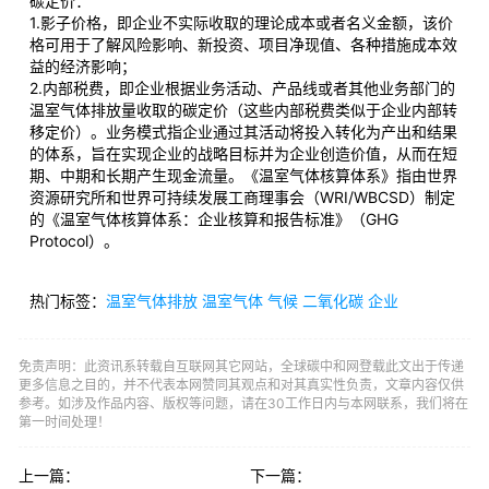
碳定价：
1.影子价格，即企业不实际收取的理论成本或者名义金额，该价
格可用于了解风险影响、新投资、项目净现值、各种措施成本效
益的经济影响；
2.内部税费，即企业根据业务活动、产品线或者其他业务部门的
温室气体排放量收取的碳定价（这些内部税费类似于企业内部转
移定价）。业务模式指企业通过其活动将投入转化为产出和结果
的体系，旨在实现企业的战略目标并为企业创造价值，从而在短
期、中期和长期产生现金流量。《温室气体核算体系》指由世界
资源研究所和世界可持续发展工商理事会（WRI/WBCSD）制定
的《温室气体核算体系：企业核算和报告标准》（GHG
Protocol）。
热门标签：
温室气体排放
温室气体
气候
二氧化碳
企业
免责声明：此资讯系转载自互联网其它网站，全球碳中和网登载此文出于传递
更多信息之目的，并不代表本网赞同其观点和对其真实性负责，文章内容仅供
参考。如涉及作品内容、版权等问题，请在30工作日内与本网联系，我们将在
第一时间处理！
上一篇：
下一篇：