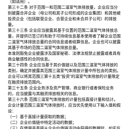
（如适用）。
第三十二条 对于范围一和范围二温室气体排放量，企业应当分
别披露合并企业（母公司和其子公司形成的企业集团）和其他被
投资企业（包括联营企业、合营企业和未合并子公司）的排放
量。
第三十三条 企业应当披露其基于位置的范围二温室气体排放总
量，并提供已签订的有助于可持续信息基本使用者了解企业范围
二温室气体排放总量的合同信息或者结算信息。企业也可以披露
其基于市场的范围二温室气体排放总量。
本准则豁免企业披露涉及国家秘密、法律法规禁止披露或者具有
商业敏感性的合同信息。
第三十四条 企业应当基于其价值链以及范围三温室气体排放的
类别，确定并披露其范围三温室气体排放计量中所包含的类别。
企业可以将其范围三第十五类“投资”的温室气体排放的计量限定
在融资排放范围内。
第三十五条 企业业务涉及资产管理、商业银行或者保险业务
的，应当披露与其融资排放相关的信息。
第三十六条 范围三温室气体排放的计量包括直接计量和估计。
企业计量范围三温室气体排放时，应当优先使用以下输入值和假
设：
（一）基于直接计量获取的数据；
（二）企业价值链中特定活动的数据；
（三）在使用非直接从企业价值链活动中获得的数据时，如实反