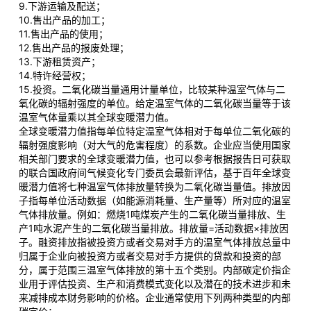
9.下游运输及配送；
10.售出产品的加工；
11.售出产品的使用；
12.售出产品的报废处理；
13.下游租赁资产；
14.特许经营权；
15.投资。二氧化碳当量通用计量单位，比较某种温室气体与二
氧化碳的辐射强度的单位。给定温室气体的二氧化碳当量等于该
温室气体量乘以其全球变暖潜力值。
全球变暖潜力值指每单位特定温室气体相对于每单位二氧化碳的
辐射强度影响（对大气的危害程度）的系数。企业应当使用国家
相关部门要求的全球变暖潜力值，也可以参考根据报告日可获取
的联合国政府间气候变化专门委员会最新评估，基于百年全球变
暖潜力值将七种温室气体排放量转换为二氧化碳当量值。排放因
子指每单位活动数据（如能源消耗量、生产量等）所对应的温室
气体排放量。例如：燃烧1吨煤炭产生的二氧化碳当量排放、生
产1吨水泥产生的二氧化碳当量排放。排放量=活动数据×排放因
子。融资排放指被投资方或者交易对手方的温室气体排放总量中
归属于企业向被投资方或者交易对手方提供的贷款和投资的部
分，属于范围三温室气体排放的第十五个类别。内部碳定价指企
业用于评估投资、生产和消费模式变化以及潜在的技术进步和未
来减排成本财务影响的价格。企业通常使用下列两种类型的内部