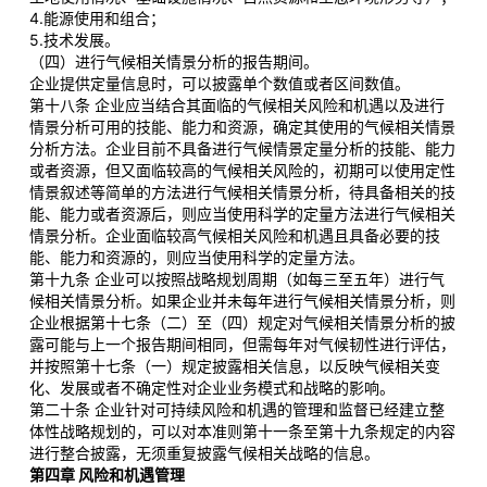
4.能源使用和组合；
5.技术发展。
（四）进行气候相关情景分析的报告期间。
企业提供定量信息时，可以披露单个数值或者区间数值。
第十八条 企业应当结合其面临的气候相关风险和机遇以及进行
情景分析可用的技能、能力和资源，确定其使用的气候相关情景
分析方法。企业目前不具备进行气候情景定量分析的技能、能力
或者资源，但又面临较高的气候相关风险的，初期可以使用定性
情景叙述等简单的方法进行气候相关情景分析，待具备相关的技
能、能力或者资源后，则应当使用科学的定量方法进行气候相关
情景分析。企业面临较高气候相关风险和机遇且具备必要的技
能、能力和资源的，则应当使用科学的定量方法。
第十九条 企业可以按照战略规划周期（如每三至五年）进行气
候相关情景分析。如果企业并未每年进行气候相关情景分析，则
企业根据第十七条（二）至（四）规定对气候相关情景分析的披
露可能与上一个报告期间相同，但需每年对气候韧性进行评估，
并按照第十七条（一）规定披露相关信息，以反映气候相关变
化、发展或者不确定性对企业业务模式和战略的影响。
第二十条 企业针对可持续风险和机遇的管理和监督已经建立整
体性战略规划的，可以对本准则第十一条至第十九条规定的内容
进行整合披露，无须重复披露气候相关战略的信息。
第四章 风险和机遇管理