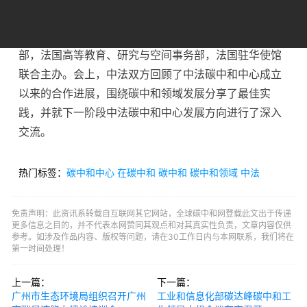
2025年12月4日，首届中法碳中和中心年会在北京成功
举办。本次会议由中国科学技术部与法国欧洲和外交
部，法国高等教育、研究与空间事务部，法国驻华使馆
联合主办。会上，中法双方回顾了中法碳中和中心成立
以来的合作进展，围绕碳中和领域发展分享了最佳实
践，并就下一阶段中法碳中和中心发展方向进行了深入
交流。
热门标签：
碳中和中心
在碳中和
碳中和
碳中和领域
中法
免责声明：此资讯系转载自互联网其它网站，全球碳中和网登载此文出于传递
更多信息之目的，并不代表本网赞同其观点和对其真实性负责，文章内容仅供
参考。如涉及作品内容、版权等问题，请在30工作日内与本网联系，我们将在
第一时间处理！
上一篇：
下一篇：
广州市生态环境局组织召开广州
工业和信息化部碳达峰碳中和工