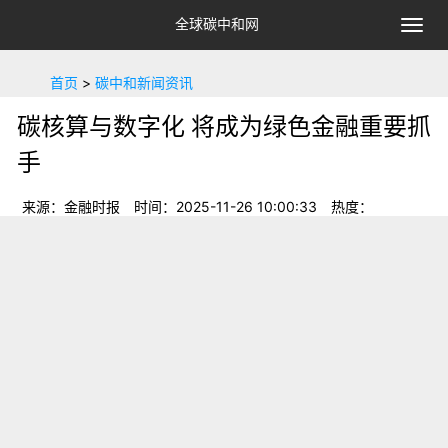
全球碳中和网
切
换
导
首页
>
碳中和新闻资讯
航
碳核算与数字化 将成为绿色金融重要抓
手
来源：金融时报
时间：2025-11-26 10:00:33
热度：
28
碳核算与数字化 将成为绿色金融重要抓手:《中共中央
关于制定国民经济和社会发展第十五个五年规划的建议》明确
提出，积极稳妥推进和实现碳达峰。“十五五”时期，我国的“双
碳”战略将进入从制度夯基向体系深化的关键阶段，绿色金融作
为支持碳减排的重要工具
《中共中央关于制定国民经济和社会发展第十五个
五年规划的建议》明确提出，积极稳妥推进和实现碳达