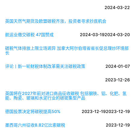
2024-03-22
英国天然气期货及欧盟碳税齐涨，投资者寻求抄底机会
航运业缴交碳税 47国赞成
2024-03-19
2024-03-20
碳税气体排放上限立场迥异 加拿大阿尔伯塔省省长促总理炒环境部
长
评论丨新一轮财税体制改革需关注碳税政策
2024-01-07
2023-12-26
英国将在2027年前对进口商品征收碳税 包括钢铁、铝、化肥、氢
能、陶瓷、玻璃和水泥行业的碳密集型产品
德国投票决定将碳税提高50%
2023-12-19
2023-12-19
墨西哥六州征收8.82亿比索碳税
2023-12-19