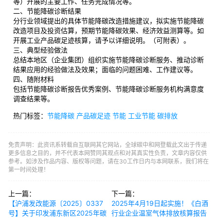
等）开展的主要工作、任务完成情况等。
二、节能降碳诊断结果
分行业领域提出的具体节能降碳改造措施建议，拟实施节能降碳
改造项目及投资估算，预期节能降碳效果、经济效益测算等。如
开展工业产品碳足迹核算，请予以详细说明。（可附表）。
三、典型经验做法
总结本地区（企业集团）组织实施节能降碳诊断服务、推动诊断
结果应用的经验做法及效果；面临的问题困难、工作建议等。
四、随附材料
包括节能降碳诊断报告优秀案例、节能降碳诊断服务机构满意度
调查结果等。
热门标签：
节能降碳
产品碳足迹
节能
工业节能
碳排放
免责声明：此资讯系转载自互联网其它网站，全球碳中和网登载此文出于传递
更多信息之目的，并不代表本网赞同其观点和对其真实性负责，文章内容仅供
参考。如涉及作品内容、版权等问题，请在30工作日内与本网联系，我们将在
第一时间处理！
上一篇：
下一篇：
【沪浦发改能源〔2025〕0337
2025年4月19日起实施！《白酒
号】关于印发浦东新区2025年碳
行业企业温室气体排放核算报告