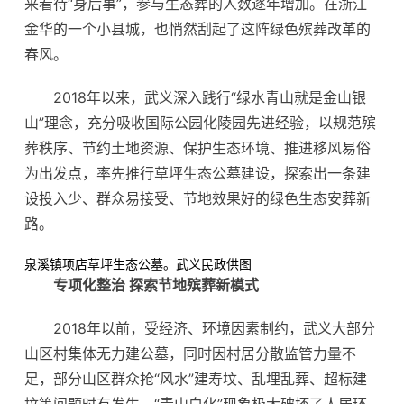
来看待“身后事”，参与生态葬的人数逐年增加。在浙江
金华的一个小县城，也悄然刮起了这阵绿色殡葬改革的
春风。
2018年以来，武义深入践行“绿水青山就是金山银
山”理念，充分吸收国际公园化陵园先进经验，以规范殡
葬秩序、节约土地资源、保护生态环境、推进移风易俗
为出发点，率先推行草坪生态公墓建设，探索出一条建
设投入少、群众易接受、节地效果好的绿色生态安葬新
路。
泉溪镇项店草坪生态公墓。武义民政供图
专项化整治 探索节地殡葬新模式
2018年以前，受经济、环境因素制约，武义大部分
山区村集体无力建公墓，同时因村居分散监管力量不
足，部分山区群众抢“风水”建寿坟、乱埋乱葬、超标建