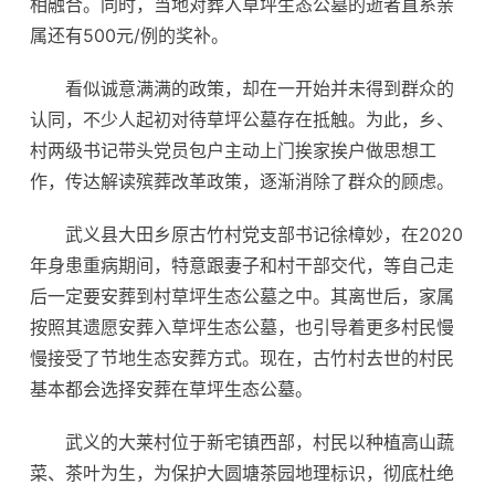
相融合。同时，当地对葬入草坪生态公墓的逝者直系亲
属还有500元/例的奖补。
看似诚意满满的政策，却在一开始并未得到群众的
认同，不少人起初对待草坪公墓存在抵触。为此，乡、
村两级书记带头党员包户主动上门挨家挨户做思想工
作，传达解读殡葬改革政策，逐渐消除了群众的顾虑。
武义县大田乡原古竹村党支部书记徐樟妙，在2020
年身患重病期间，特意跟妻子和村干部交代，等自己走
后一定要安葬到村草坪生态公墓之中。其离世后，家属
按照其遗愿安葬入草坪生态公墓，也引导着更多村民慢
慢接受了节地生态安葬方式。现在，古竹村去世的村民
基本都会选择安葬在草坪生态公墓。
武义的大莱村位于新宅镇西部，村民以种植高山蔬
菜、茶叶为生，为保护大圆塘茶园地理标识，彻底杜绝