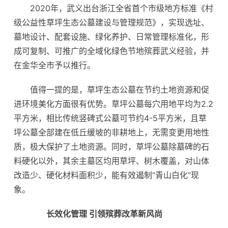
2020年，武义出台浙江全省首个市级地方标准《村
级公益性草坪生态公墓建设与管理规范》，实现选址、
墓地设计、配套设施、绿化养护、日常管理标准化，形
成可复制、可推广的全域化绿色节地殡葬武义经验，并
在金华全市予以推行。
值得一提的是，草坪生态公墓在节约土地资源和促
进环境美化方面很有优势。草坪公墓每穴用地平均为2.2
平方米，相比传统竖碑式公墓可节约4-5平方米，且草
坪公墓全部建在低丘缓坡的非耕地上，无需变更用地性
质，极大保护了土地资源。同时，草坪公墓除墓碑的石
料硬化以外，其余主墓区均用草坪、树木覆盖，对山体
改造少、硬化材料面积少，能有效遏制“青山白化”现
象。
长效化管理 引领殡葬改革新风尚