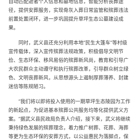
自动匹配逝者个人信息和墓地信息，智能分析丧葬途
径，提供安葬服务，实现骨灰入葬日常监管和殡葬违法
前置处置闭环，进一步巩固提升草坪生态公墓建设成
果。
同时，武义县还充分利用本地“民生大篷车”等村级
宣传载体，深入宣传殡葬法规政策，积极倡导文明节
俭、生态环保、移风易俗的殡葬新风尚，教育和引导广
大农民群众主动遵守和执行殡葬改革，引导群众树立绿
色、文明丧葬新风，从思想源头上遏制厚葬薄养、封建
迷信等陈规陋习。
“我们将以即将投入使用的一期草坪生态陵园为工作
的新起点，为促进基本殡葬公共服务均等化提供武义方
案。”据武义县民政局负责人介绍，接下来，武义将继续
秉持绿色发展的殡葬理念，着力推广树葬、花葬、海葬
等更为生态环保的安葬方式，以公益惠民为落脚点，保