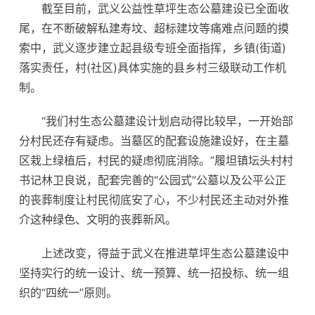
截至目前，武义公益性草坪生态公墓建设已全面收
尾，在不断破解私建寿坟、超标建坟等痛难点问题的摸
索中，武义逐步建立起县级专班全面指挥，乡镇(街道)
落实责任，村(社区)具体实施的县乡村三级联动工作机
制。
“我们村生态公墓建设计划启动得比较早，一开始部
分村民还存有疑虑。当墓区的配套设施建设好，在主墓
区栽上绿植后，村民的疑虑彻底消除。”履坦镇坛头村村
书记林卫良说，配套完善的“公园式”公墓以及公平公正
的丧葬制度让村民彻底安了心，不少村民还主动对外推
介这种绿色、文明的丧葬新风。
上述改变，得益于武义在推进草坪生态公墓建设中
坚持实行的统一设计、统一预算、统一招投标、统一组
织的“四统一”原则。