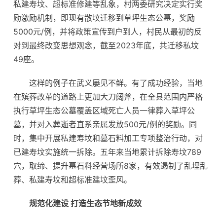
私建寿坟、超标准修建等乱象，村两委研究决定实行奖
励激励机制，即现有散坟迁移到草坪生态公墓，奖励
5000元/例，并将政策宣传到户到人，村民从最初的反
对到最终改变思想观念，截至2023年底，共迁移私坟
49座。
这样的例子在武义屡见不鲜。有了成功经验，当地
在殡葬改革的道路上更加大刀阔斧，在全县范围内严格
执行草坪生态公墓覆盖区域死亡人员一律葬入草坪公
墓，并对入葬逝者直系亲属发放500元/例的奖励。同
时，集中开展私建寿坟和墓石料加工专项整治行动，对
已建寿坟实施统一拆除。五年来当地累计拆除寿坟789
穴，取缔、提升墓石料经营场所8家，有效遏制了乱埋乱
葬、私建寿坟和超标准建坟歪风。
规范化建设 打造生态节地新成效