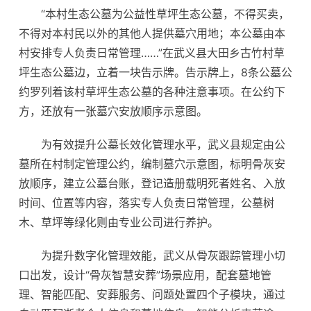
“本村生态公墓为公益性草坪生态公墓，不得买卖，
不得对本村民以外的其他人提供墓穴用地；本公墓由本
村安排专人负责日常管理……”在武义县大田乡古竹村草
坪生态公墓边，立着一块告示牌。告示牌上，8条公墓公
约罗列着该村草坪生态公墓的各种注意事项。在公约下
方，还放有一张墓穴安放顺序示意图。
为有效提升公墓长效化管理水平，武义县规定由公
墓所在村制定管理公约，编制墓穴示意图，标明骨灰安
放顺序，建立公墓台账，登记造册载明死者姓名、入放
时间、位置等内容，落实专人负责日常管理，公墓树
木、草坪等绿化则由专业公司进行养护。
为提升数字化管理效能，武义从骨灰跟踪管理小切
口出发，设计“骨灰智慧安葬”场景应用，配套墓地管
理、智能匹配、安葬服务、问题处置四个子模块，通过