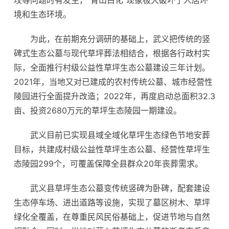
坟等问题时有发生，“青山白化”现象极大破坏了人居环
境和生态环境。
为此，在前期充分调研的基础上，武义把传统的竖
碑式生态公墓与现代草坪葬法相结合，根据各行政村实
际，全面推行村级公益性草坪生态公墓建设三年计划。
2021年，当地又对已建成的农村传统公墓、城市经营性
陵园进行全面提升改造；2022年，再度启动总面积32.3
亩、投资2680万元的草坪生态陵园一期建设。
武义目前已实现县域全域化草坪生态绿色节地安葬
目标，共建成村级公益性草坪生态公墓、经营性草坪生
态陵园299个，可覆盖保障全县群众20年丧葬需求。
武义县草坪生态公墓变传统竖碑为卧碑，配套建设
生态停车场、进出道路等设施，实现了墓区树木、草坪
绿化全覆盖，在尊重民风民俗基础上，促进节地与自然