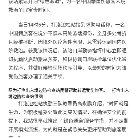
该站紧急开通“绿色通道”，为一名中国籍重伤旅客入境
救治争取宝贵时间。
当日14时5分，打洛边检站接到求助电话称，一名
中国籍旅客在境外不慎从高处坠落摔伤，全身多处骨折
且腰椎摔断，因境外医疗条件有限，急需转运到国内医
院救治。获悉该情况后，该站口岸勤务指挥中心立即通
知执勤队启动紧急预案，积极协调口岸联检单位优化通
关程序，并做好候检现场秩序引导，以最短的时间为该
受伤旅客办理了通关手续。
图为打洛出入境边防检查站民警帮助转运受伤旅客。 打洛出入
境边防检查站供图
打洛边检站执勤三队教导员高永鹏介绍，“时间就是
生命，为积极稳妥处置此类突发情况，在确保安全的前
提下，我站很早就推出了‘绿色通道’服务举措，并不定期
开展模拟演练，为的就是在紧急关头更好帮助到旅客朋