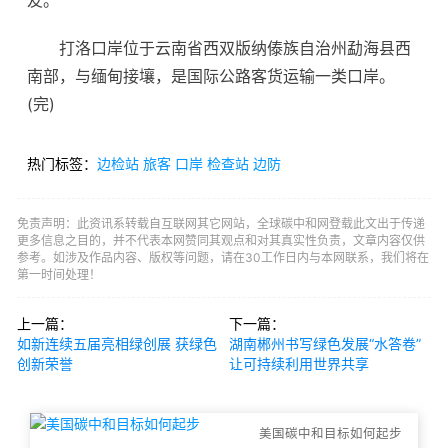
友。”
打洛口岸位于云南省西双版纳傣族自治州勐海县西
南部，与缅甸接壤，是国际公路客货运输一类口岸。
(完)
热门标签：
边检站
旅客
口岸
检查站
边防
免责声明：此资讯系转载自互联网其它网站，全球碳中和网登载此文出于传递
更多信息之目的，并不代表本网赞同其观点和对其真实性负责，文章内容仅供
参考。如涉及作品内容、版权等问题，请在30工作日内与本网联系，我们将在
第一时间处理！
上一篇：
下一篇：
如新连续五届亮相绿创展 获绿色
湖南郴州书写绿色发展“水答卷”
创新荣誉
让可持续利用世界共享
美国碳中和目标如何起步