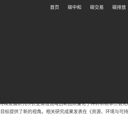
首页
碳中和
碳交易
碳排放
P：农业碳减排与经济脱钩节点
:22
热度：
44
排与经济脱钩节点:近日，中国农业科学院农业环境与可持续发展研究所农
40年减排潜力，为实现农业碳中和目标提供了新的视角。相关研究
持续发展研究所农业清洁流域创新团队量化了种养系统非二氧化
提供了新的视角。相关研究成果发表在《资源、环境与可持续发展》（Re