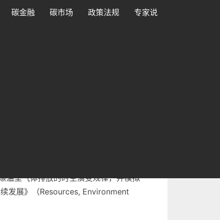
碳金融
碳市场
政策法规
专家说
业清洁流域创新团队量化了种养系统非二氧化碳
碳温室气体排放的时空演变规律，并模拟
sources, Environment