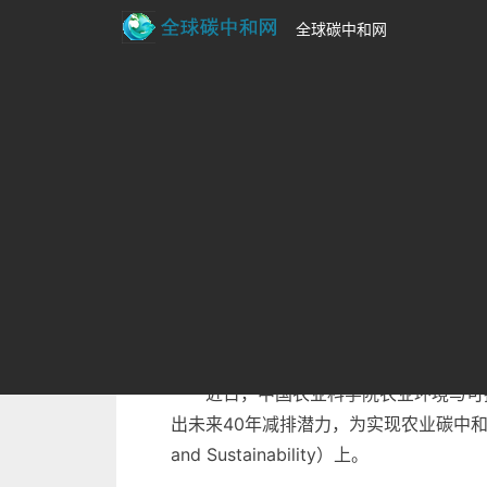
全球碳中和网
首页
>
碳排放新闻资讯
3000美元人均GD
来源：中国科学报
时间：2025-08-12 11:02
3000美元人均GDP：农业碳减
温室气体排放的时空演变规律，并模拟出未来
近日，中国农业科学院农业环境与可
出未来40年减排潜力，为实现农业碳中和目标
and Sustainability）上。