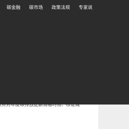
碳金融
碳市场
政策法规
专家说
2025年7月1日起施行。《办法》重点对年
》重点对年度碳排放配额清缴时限、核证减