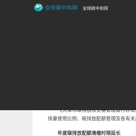
全球碳中和网
首页
>
碳排放新闻资讯
天津：年度碳排放配
来源：津云
时间：2025-07-15 10:03:43
天津：年度碳排放配额清缴时限延长
度碳排放配额清缴时限、核证减排量使用比
《天津市碳排放权交易管理暂行办法
排量使用比例、碳排放配额管理及各有关
年度碳排放配额清缴时限延长