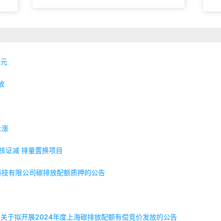
亿元
放
上涨
核证减 排量置换项目
科技有限公司碳排放配额质押的公告
局关于拟开展2024年度上海碳排放配额有偿竞价发放的公告