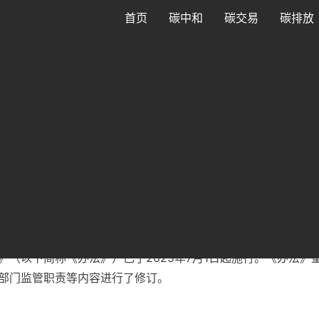
首页
碳中和
碳交易
碳排放
额清缴时限延长4个月
热度：
71
4个月:《天津市碳排放权交易管理暂行办法》（以下简称《办法》）已于
例、碳排放配额管理及各有关部门监管职责等内容进行了修订。年度碳
》（以下简称《办法》）已于2025年7月1日起施行。《办法
部门监管职责等内容进行了修订。