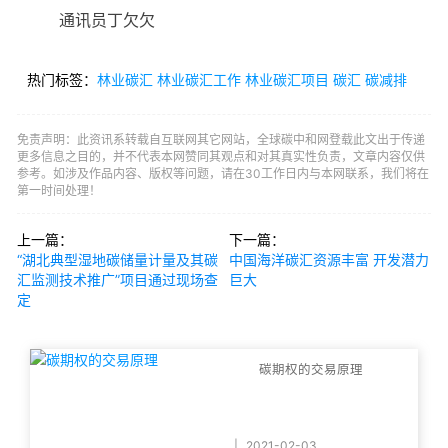
通讯员丁欠欠
热门标签：
林业碳汇
林业碳汇工作
林业碳汇项目
碳汇
碳减排
免责声明：此资讯系转载自互联网其它网站，全球碳中和网登载此文出于传递
更多信息之目的，并不代表本网赞同其观点和对其真实性负责，文章内容仅供
参考。如涉及作品内容、版权等问题，请在30工作日内与本网联系，我们将在
第一时间处理！
上一篇：
下一篇：
“湖北典型湿地碳储量计量及其碳
中国海洋碳汇资源丰富 开发潜力
汇监测技术推广”项目通过现场查
巨大
定
碳期权的交易原理
|
2021-02-03