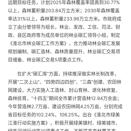
远期目标任务，计划2025年森林覆盖率提高到30.77%
以上，森林蓄积量203.84万立方米；2030年森林覆盖
率达31%以上，森林蓄积量233.96万立方米。市政府成
立了由分管领导为组长，林业、发改、工信、司法、财
政、县区政府等为成员单位的林业碳汇领导小组，制定
《淮北市林业碳汇工作方案》，合力推动林业碳汇发展
规划编制、碳汇造林、森林质量提升、林业碳汇交易项
目储备、林业碳汇交易5项重点工作。
在扩大“碳汇库”方面，持续推深做实林长制改革，
开展“二次上山”、“四旁四边四创”、“三森”创建、农田林
网建设，大力实施人工造林、封山育林、退化林修复、
森林抚育，“十四五”期间全市累计营造林12.94万余亩；
今年营造林2.7万亩、建设农田林网4.25万亩，分别完成
省目标任务的102.24%、106.25%。出台《淮北市绿美
江淮行动实施方案》，积极开展绿美镇村、绿美城市、