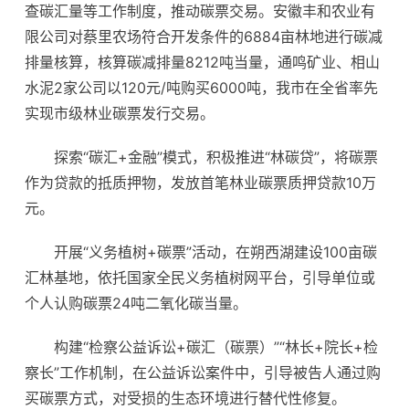
查碳汇量等工作制度，推动碳票交易。安徽丰和农业有
限公司对蔡里农场符合开发条件的6884亩林地进行碳减
排量核算，核算碳减排量8212吨当量，通鸣矿业、相山
水泥2家公司以120元/吨购买6000吨，我市在全省率先
实现市级林业碳票发行交易。
探索“碳汇+金融”模式，积极推进“林碳贷”，将碳票
作为贷款的抵质押物，发放首笔林业碳票质押贷款10万
元。
开展“义务植树+碳票”活动，在朔西湖建设100亩碳
汇林基地，依托国家全民义务植树网平台，引导单位或
个人认购碳票24吨二氧化碳当量。
构建“检察公益诉讼+碳汇（碳票）”“林长+院长+检
察长”工作机制，在公益诉讼案件中，引导被告人通过购
买碳票方式，对受损的生态环境进行替代性修复。