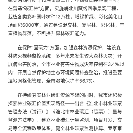
绿美河湖行动等10项重点工作，不断提高森林覆盖率。
在营造“碳汇林”方面，实施皖北川藏线四季景观工程，
栽植各类彩叶阔叶树种12万株，增绿扩绿、彩化美化山
场面积6000亩，通过建设混交林、复层林、彩化林，丰
富植物群落，不断提升森林碳汇能力。
在保障“固碳力”方面，加强森林资源保护，建设森
林防火视频监控系统，多年来未发生较大森林火灾；开
展病虫害防治，全市林业有害生物成灾率控制在3.4‰以
内；开展自然保护地生态环境问题排查整治，推进重要
湿地网格化管理，全市湿地保护率56.7%。
在持续夯实林业碳汇资源基础的同时，我市还积极
探索林业碳汇价值实现路径——出台《淮北市林业碳票
管理办法（试行）》《淮北市林业碳汇（碳票）计量与
监测方法学》，建立林业碳汇计量监测、项目开发、交
易等全流程政策体系，健全林业碳票监测核算、专家审