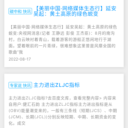
【美丽中国·网络媒体生态行】延安
碳中和 快讯
吴起：黄土高原的绿色蜕变
【美丽中国·网络媒体生态行】延安吴起：黄土高原的绿色
蜕变:央视网消息(记者 王静远 彭俊 王杰臣)：8月的南沟
村，白云映衬着青山，载着游客的游船正悠闲地行于湖
面。望着眼前的一片青绿，很难想象这里曾是风靡全国的
歌曲“我
2022-08-17
主力进出ZLJC指标
专家说 快讯
主力进出ZLJC指标?去百度文库，查看完整内容> 内容来
自用户:健汇石韵 主力进出ZLJC指标主力进出指标是从
(OBV)能量潮变来的，一般有三条线（短期(JCS）、中期
(JCM)、长期(JCL))分别反映短期、中期、长期资金的变
化。成交