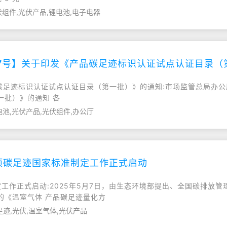
组件,光伏产品,锂电池,电子电器
57号】关于印发《产品碳足迹标识认证试点认证目录
品碳足迹标识认证试点认证目录（第一批）》的通知:市场监管总局办公
一批）》的通知 各
池,光伏产品,光伏组件,办公厅
项碳足迹国家标准制定工作正式启动
作正式启动:2025年5月7日，由生态环境部提出、全国碳排放管理
的《温室气体 产品碳足迹量化方
迹,光伏,温室气体,光伏产品