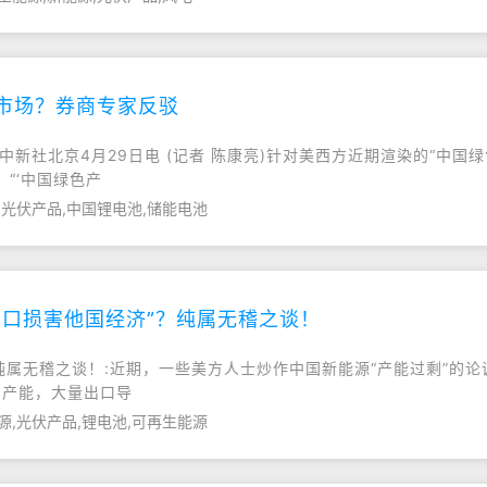
市场？券商专家反驳
新社北京4月29日电 (记者 陈康亮)针对美西方近期渲染的“中国
“‘中国绿色产
,光伏产品,中国锂电池,储能电池
出口损害他国经济”？纯属无稽之谈！
纯属无稽之谈！:近期，一些美方人士炒作中国新能源“产能过剩”的
剩产能，大量出口导
源,光伏产品,锂电池,可再生能源