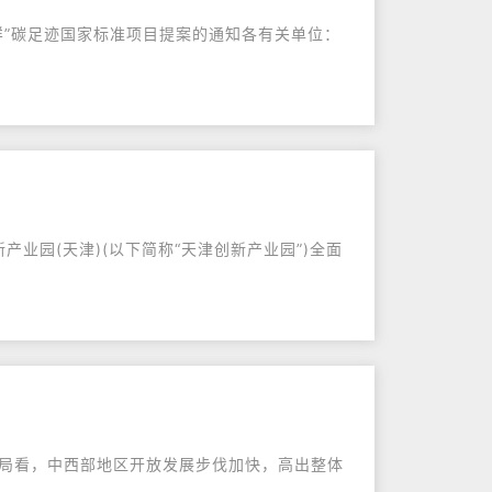
样”碳足迹国家标准项目提案的通知各有关单位：
产业园(天津)(以下简称“天津创新产业园”)全面
布局看，中西部地区开放发展步伐加快，高出整体