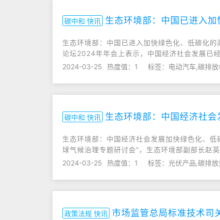
生态环境部：中国已进入加
碳中和 快讯
生态环境部：中国已进入加快绿色化、低碳化的高
论坛2024年年会上表示，中国经济社会发展已
2024-03-25
热度值：1
标签：电动汽车,碳排放
生态环境部：中国经济社会
碳中和 快讯
生态环境部：中国经济社会发展加快绿色化、低碳化:
球气候治理专题研讨会”，生态环境部副部长赵英
2024-03-25
热度值：1
标签：光伏产品,碳排放
市场监管总局标准技术司
政策法规 快讯