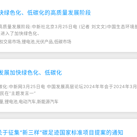
快绿色化、低碳化的高质量发展阶段
质量发展阶段:中新社北京3月25日电 (记者 刘文文)中国生态环
经进入了加快绿色化、
权交易市场,锂电池,光伏产品,低碳市场
发展加快绿色化、低碳化
中新网3月25日电 中国发展高层论坛2024年年会于2024年3月
民在“主题发言一”
量,锂电池,电动汽车,新能源汽车
关于征集“新三样”碳足迹国家标准项目提案的通知