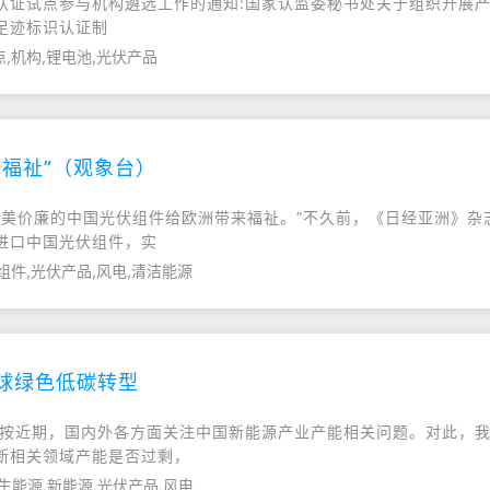
认证试点参与机构遴选工作的通知:国家认监委秘书处关于组织开展
足迹标识认证制
,机构,锂电池,光伏产品
福祉”（观象台）
“物美价廉的中国光伏组件给欧洲带来福祉。”不久前，《日经亚洲》
进口中国光伏组件，实
组件,光伏产品,风电,清洁能源
球绿色低碳转型
者按近期，国内外各方面关注中国新能源产业产能相关问题。对此，
断相关领域产能是否过剩，
生能源,新能源,光伏产品,风电