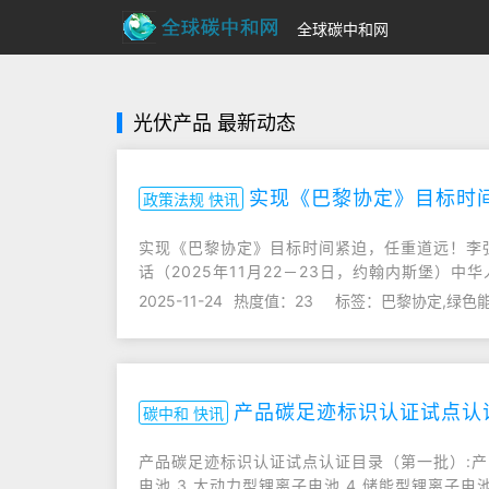
全球碳中和网
光伏产品 最新动态
实现《巴黎协定》目标时
政策法规 快讯
实现《巴黎协定》目标时间紧迫，任重道远！李强
话（2025年11月22－23日，约翰内斯堡）
2025-11-24
热度值：23
标签：巴黎协定,绿色能
产品碳足迹标识认证试点认
碳中和 快讯
产品碳足迹标识认证试点认证目录（第一批）:产品
电池 3 大动力型锂离子电池 4 储能型锂离子电池