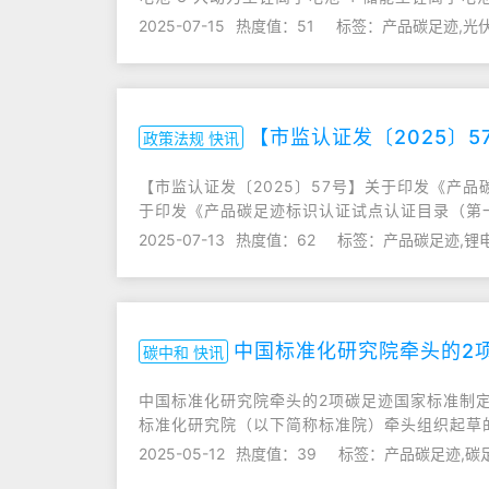
2025-07-15
热度值：51
标签：产品碳足迹,光伏
【市监认证发〔2025〕
政策法规 快讯
【市监认证发〔2025〕57号】关于印发《产
于印发《产品碳足迹标识认证试点认证目录（第
2025-07-13
热度值：62
标签：产品碳足迹,锂电
中国标准化研究院牵头的2
碳中和 快讯
中国标准化研究院牵头的2项碳足迹国家标准制定工
标准化研究院（以下简称标准院）牵头组织起草
2025-05-12
热度值：39
标签：产品碳足迹,碳足