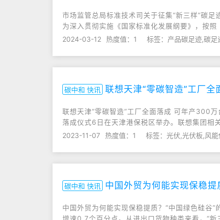
市场监管总局标准技术司关于征集“新三样”碳足
为深入贯彻实施《国家标准化发展纲要》，按照
2024-03-12
热度值：1
标签：产品碳足迹,碳足
联想天津“零碳智造”工厂全
碳中和 快讯
联想天津“零碳智造”工厂全面落成 可年产300万
落成仪式6日在天津港保税区举办。联想集团相
2023-11-07
热度值：1
标签：光伏,光伏板,风能
中国外贸为何能实现保稳提
碳中和 快讯
中国外贸为何能实现保稳提质？“中国绿色硅谷
增速0.7个百分点。从进出口货物种类来看，“新