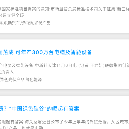
迹国家标准项目提案的通知:市场监管总局标准技术司关于征集“新三
《建立健全碳
迹,电动汽车,锂电池,光伏产品
面落成 可年产300万台电脑及智能设备
台电脑及智能设备:中新社天津11月6日电 (记者 王君妍)联想集团创新
关负责人
供电,光伏产品,绿色能源
质？“中国绿色硅谷”的崛起有答案
”的崛起有答案:海关总署近日公布了今年上半年的外贸数据，从区域
三样”产品，也就是电动