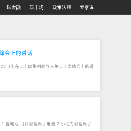
碳金融
碳市场
政策法规
专家说
峰会上的讲话
月23日电在二十国集团领导人第二十次峰会上的讲
 锂电池 消费型锂离子电池 2 小动力型锂离子