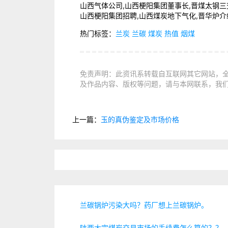
山西气体公司,山西梗阳集团董事长,晋煤太钢三
山西梗阳集团招聘,山西煤炭地下气化,晋华炉介
热门标签：
兰炭
兰碳
煤炭
热值
烟煤
免责声明：此资讯系转载自互联网其它网站，
及作品内容、版权等问题，请与本网联系，我们
上一篇：
玉的真伪鉴定及市场价格
兰碳锅炉污染大吗？药厂想上兰碳锅炉。
陕西大宗煤炭交易市场的手续费怎么算的？？