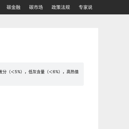
碳金融
碳市场
政策法规
专家说
发分（＜5%），低灰含量（＜6%），高热值