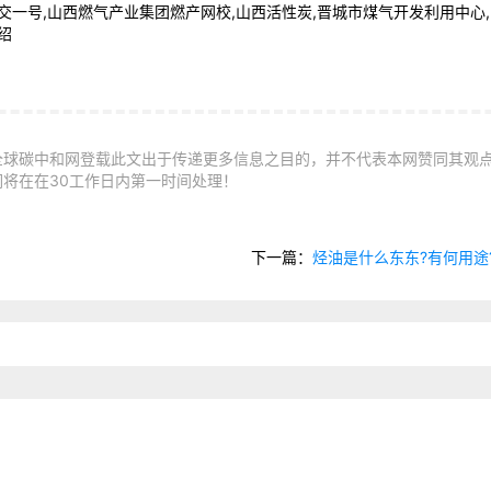
交一号,山西燃气产业集团燃产网校,山西活性炭,晋城市煤气开发利用中心,
绍
全球碳中和网登载此文出于传递更多信息之目的，并不代表本网赞同其观
将在在30工作日内第一时间处理！
下一篇：
烃油是什么东东?有何用途