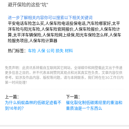
避开保险的这些"坑"
进一步了解相关内容你可以搜索以下相关关键词
平安电话车险怎么买,人保车险电话投保电话,汽车险哪家好,太平
洋车险与阳光车险,人保车险官网报价,人保车险报价,人保车险计
算,太平洋车辆保险,人保车险网上续保,阳光车保险怎么样,人保车
险服务项目,人保车险计算器
热门标签：
车险
人保
公司
损失
材料
免责声明：此资讯系转载自互联网其它网站，全球碳中和网登载此文出于传递
更多信息之目的，并不代表本网赞同其观点和对其真实性负责，文章内容仅供
参考。如涉及作品内容、版权等问题，请与本网联系，我们将在在30工作日内
第一时间处理！
上一篇：
下一篇：
为什么蚂蚁森林的低碳足迹看不
催化裂化制低碳烯烃里的重油和
到16年的？
重质油是一个东西么