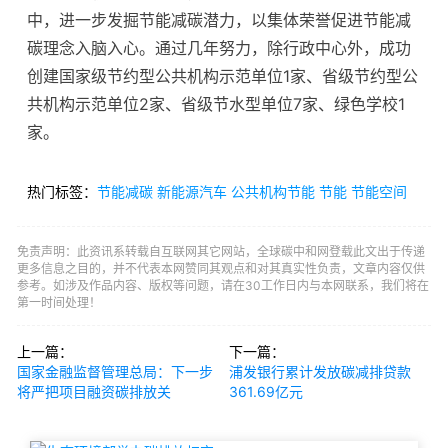
中，进一步发掘节能减碳潜力，以集体荣誉促进节能减
碳理念入脑入心。通过几年努力，除行政中心外，成功
创建国家级节约型公共机构示范单位1家、省级节约型公
共机构示范单位2家、省级节水型单位7家、绿色学校1
家。
热门标签：
节能减碳
新能源汽车
公共机构节能
节能
节能空间
免责声明：此资讯系转载自互联网其它网站，全球碳中和网登载此文出于传递
更多信息之目的，并不代表本网赞同其观点和对其真实性负责，文章内容仅供
参考。如涉及作品内容、版权等问题，请在30工作日内与本网联系，我们将在
第一时间处理！
上一篇：
下一篇：
国家金融监督管理总局：下一步
浦发银行累计发放碳减排贷款
将严把项目融资碳排放关
361.69亿元